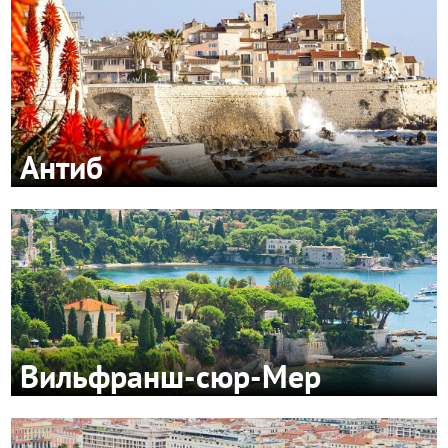
Антиб
Вильфранш-сюр-Мер