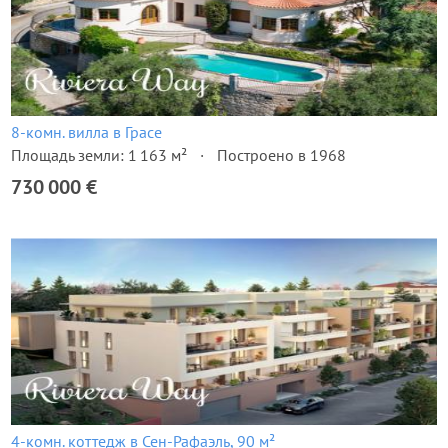
8-комн. вилла в Грасе
Площадь земли: 1 163 м²
Построено в 1968
730 000 €
4-комн. коттедж в Сен-Рафаэль, 90 м²