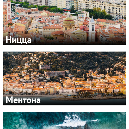
Ницца
Ментона