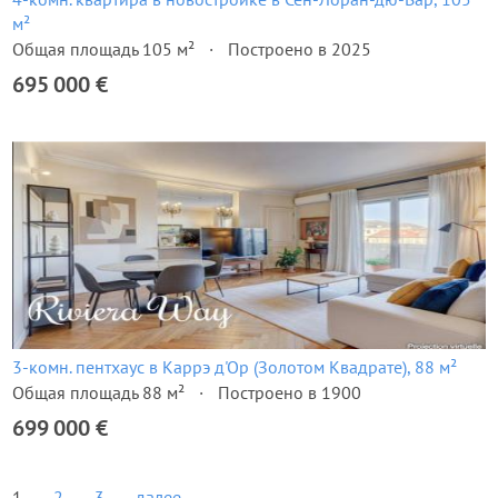
м²
Общая площадь 105 м²
Построено в 2025
695 000 €
3-комн. пентхаус в Каррэ д'Ор (Золотом Квадрате), 88 м²
Общая площадь 88 м²
Построено в 1900
699 000 €
1
2
3
далее