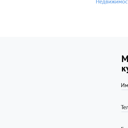
Недвижимост
М
к
Им
Те