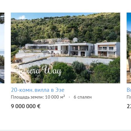
20-комн. вилла в Эзе
В
Площадь земли: 10 000 м²
6 спален
П
9 000 000 €
2