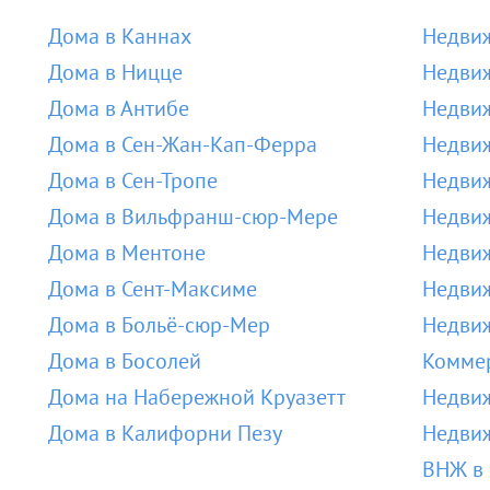
Дома в Каннах
Недвиж
Дома в Ницце
Недвиж
Дома в Антибе
Недвиж
Дома в Сен-Жан-Кап-Ферра
Недвиж
Дома в Сен-Тропе
Недвиж
Дома в Вильфранш-сюр-Мере
Недви
Дома в Ментоне
Недвиж
Дома в Сент-Максиме
Недвиж
Дома в Больё-сюр-Мер
Недвиж
Дома в Босолей
Коммер
Дома на Набережной Круазетт
Недвиж
Дома в Калифорни Пезу
Недвиж
ВНЖ в 