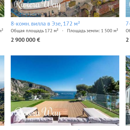
8-комн. вилла в Эзе, 172 м²
7
м²
Общая площадь 172 м²
Площадь земли: 1 500 м²
О
2 900 000 €
2