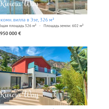
-комн. вилла в Эзе, 326 м²
бщая площадь 326 м²
Площадь земли: 602 м²
 950 000 €