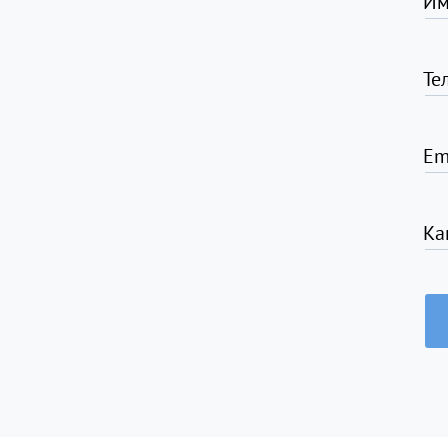
Им
Те
Em
Ка