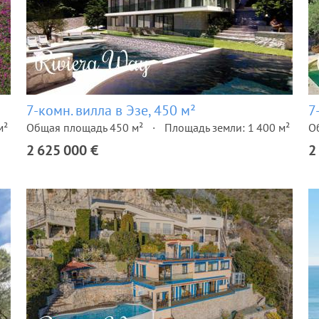
7-комн. вилла в Эзе, 450 м²
7
м²
Общая площадь 450 м²
Площадь земли: 1 400 м²
О
2 625 000 €
2