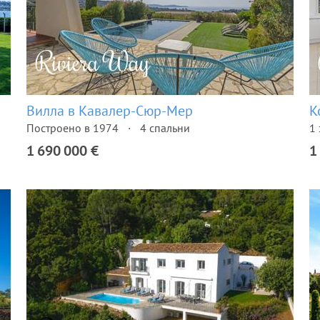
Вилла в Кавалер-Сюр-Мер
К
Построено в 1974
4 спальни
1 
1 690 000 €
1