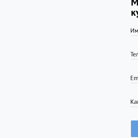
М
к
Им
Те
Em
Ка