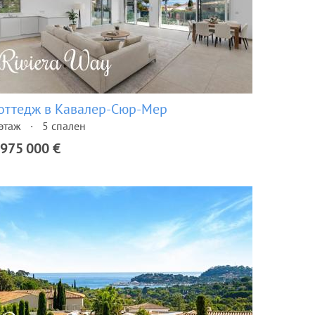
оттедж в Кавалер-Сюр-Мер
этаж
5 спален
 975 000 €