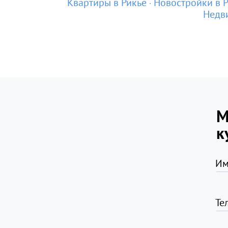
Квартиры в Рикье
Новостройки в 
Недви
М
к
Им
Те