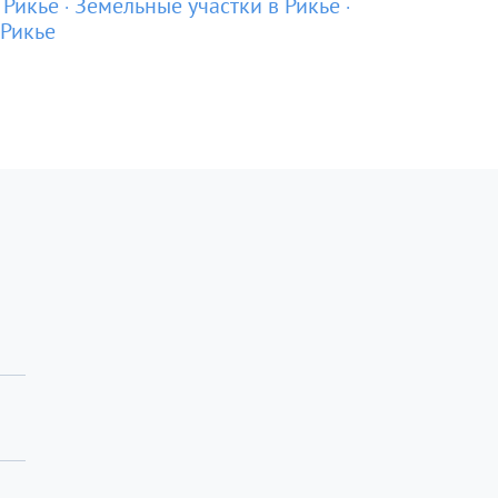
 Рикье
Земельные участки в Рикье
 Рикье