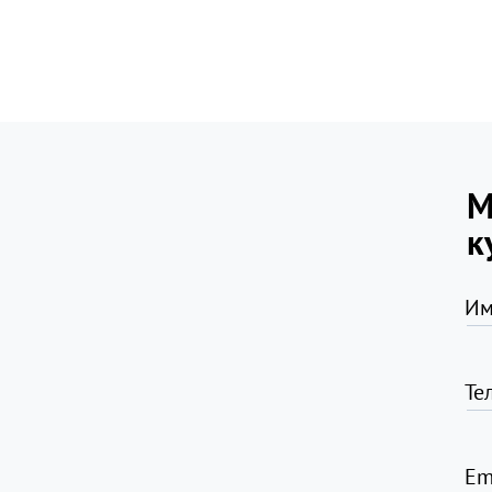
М
к
Им
Те
Em