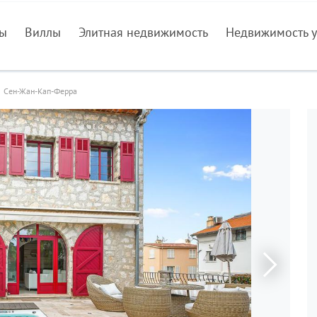
ры
Виллы
Элитная недвижимость
Недвижимость у
Сен-Жан-Кап-Ферра