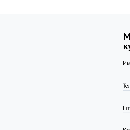
М
к
Им
Те
Em