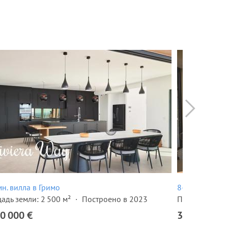
н. вилла в Гримо
8-комн. вилла
адь земли: 2 500 м²
Построено в 2023
Площадь земли
0 000 €
3 999 000 