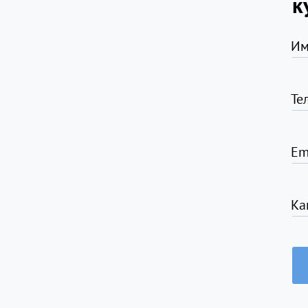
к
Им
Те
Em
Ка