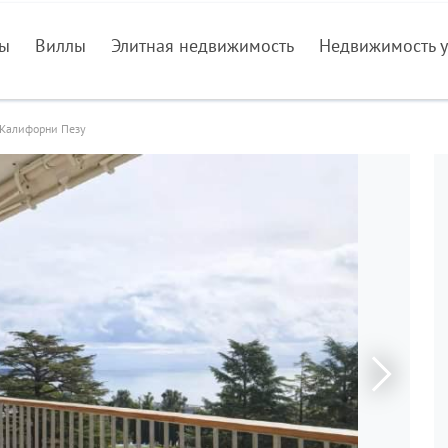
ры
Виллы
Элитная недвижимость
Недвижимость у
Калифорни Пезу