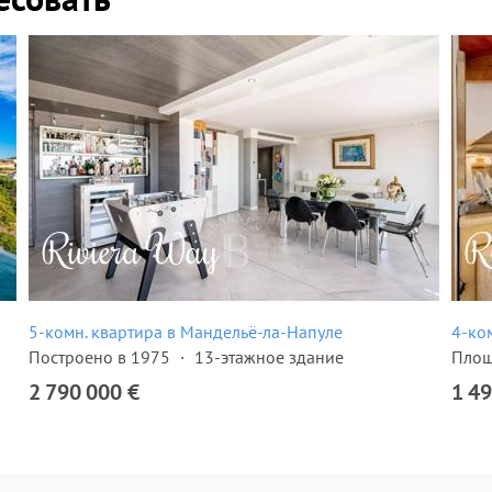
5-комн. квартира в Мандельё-ла-Напуле
4-ко
Построено в 1975
13-этажное здание
Площ
2 790 000 €
1 49