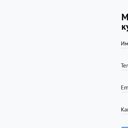
М
к
Им
Те
Em
Ка