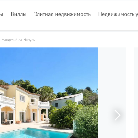
ры
Виллы
Элитная недвижимость
Недвижимость у
Мандельё-ла-Напуль