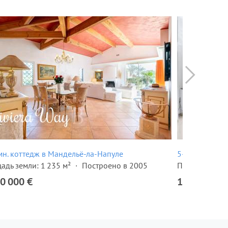
мн. коттедж в Мандельё-ла-Напуле
5-комн. вилл
адь земли: 1 235 м²
Построено в 2005
Площадь земли
0 000 €
1 700 000 