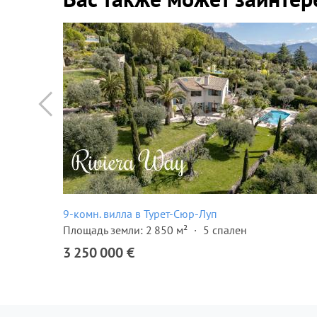
9-комн. вилла в Турет-Сюр-Луп
1982
Площадь земли: 2 850 м²
5 спален
3 250 000 €