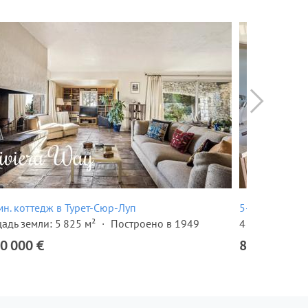
мн. коттедж в Турет-Сюр-Луп
5-комн. вилла
адь земли: 5 825 м²
Построено в 1949
4 спальни
В
0 000 €
895 000 €