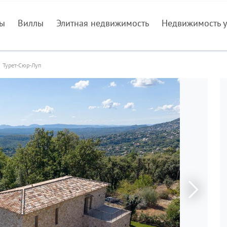
ры
Виллы
Элитная недвижимость
Недвижимость у
Турет-Сюр-Луп