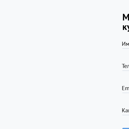
М
к
Им
Те
Em
Ка