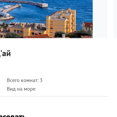
'ай
Всего комнат: 3
Вид на море
есовать