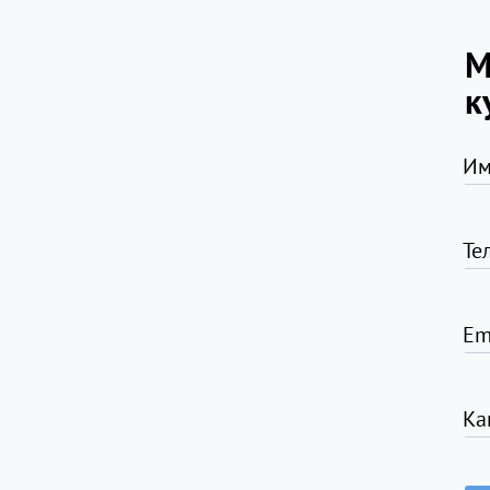
М
к
Им
Те
Em
Ка