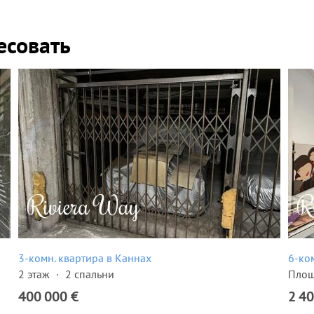
есовать
3-комн. квартира в Каннах
6-ко
2 этаж
2 спальни
Площ
400 000 €
2 40