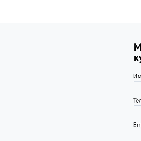
М
к
Им
Те
Em