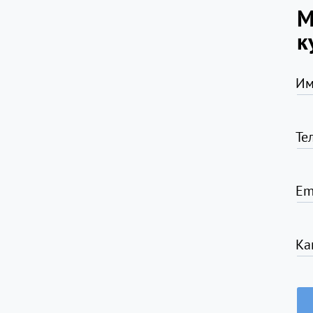
М
к
Им
Те
Em
Ка