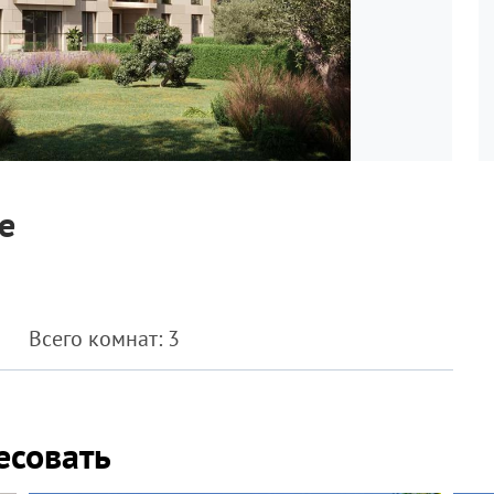
е
Всего комнат: 3
есовать