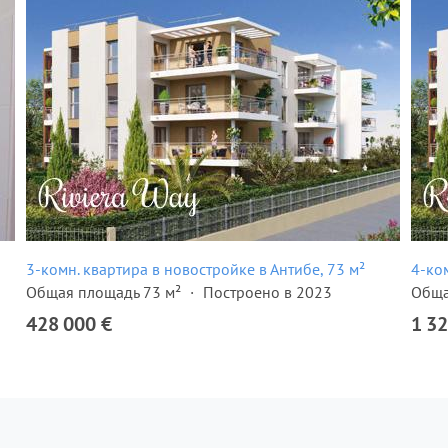
3-комн. квартира в новостройке в Антибе, 73 м²
4-ко
Общая площадь 73 м²
Построено в 2023
Обща
428 000 €
1 32