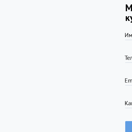
М
к
Им
Те
Em
Ка