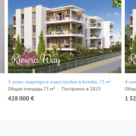
3-комн. квартира в новостройке в Антибе, 73 м²
4-ко
Общая площадь 73 м²
Построено в 2023
Обща
428 000 €
1 32