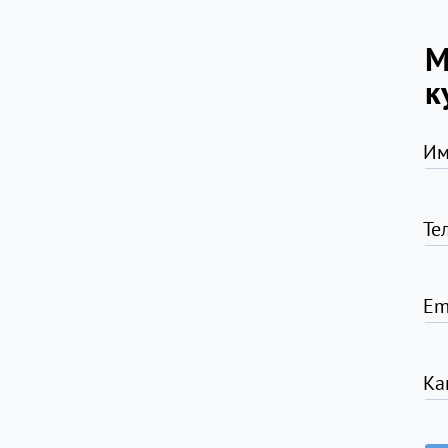
М
к
Им
Те
Em
Ка