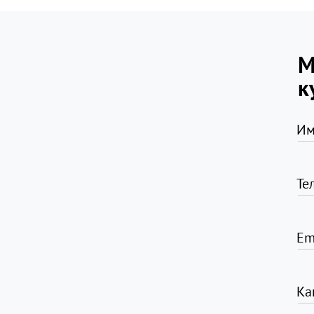
М
к
Им
Те
Em
Ка