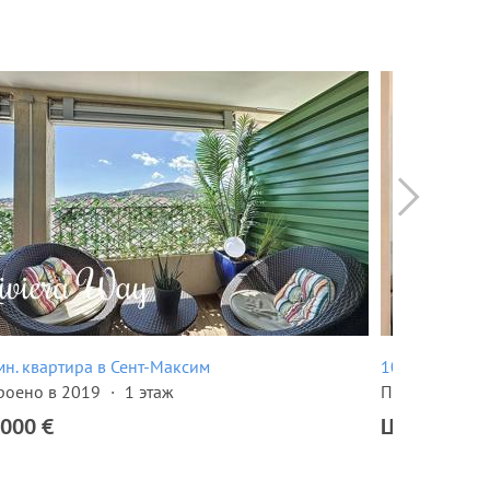
мн. квартира в Сент-Максим
10-комн. вилл
роено в 2019
1 этаж
Площадь земли
 000 €
Цена по за