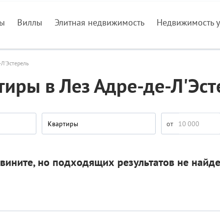
ры
Виллы
Элитная недвижимость
Недвижимость у
-Л'Эстерель
тиры в Лез Адре-де-Л'Эст
Квартиры
вините, но подходящих результатов не найд