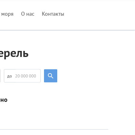
 моря
О нас
Контакты
ерель
ено