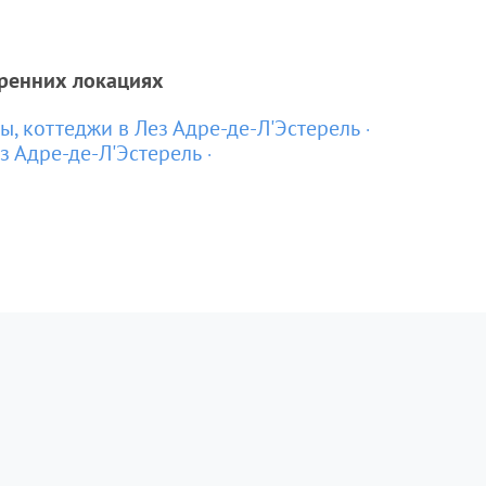
тренних локациях
ы, коттеджи в Лез Адре-де-Л'Эстерель
з Адре-де-Л'Эстерель