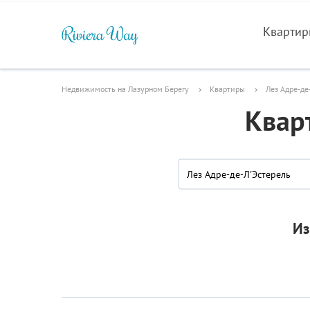
Кварти
Недвижимость на Лазурном Берегу
Квартиры
Лез Адре-де
Квар
Лез Адре-де-Л'Эстерель
Из