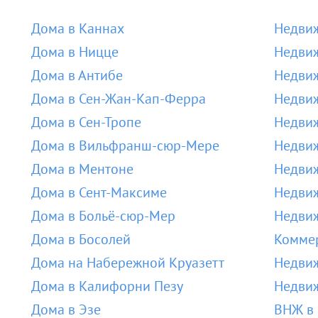
Дома в Каннах
Недвиж
Дома в Ницце
Недвиж
Дома в Антибе
Недвиж
Дома в Сен-Жан-Кап-Ферра
Недвиж
Дома в Сен-Тропе
Недвиж
Дома в Вильфранш-сюр-Мере
Недви
Дома в Ментоне
Недвиж
Дома в Сент-Максиме
Недвиж
Дома в Больё-сюр-Мер
Недвиж
Дома в Босолей
Коммер
Дома на Набережной Круазетт
Недвиж
Дома в Калифорни Пезу
Недвиж
Дома в Эзе
ВНЖ в 