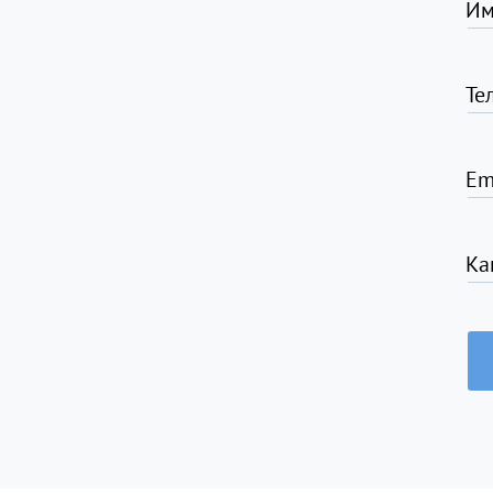
Им
Те
Em
Ка