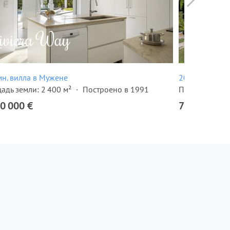
мн. вилла в Мужене
20-комн. вил
адь земли: 2 400 м²
Построено в 1991
Площадь земл
0 000 €
7 500 000 €