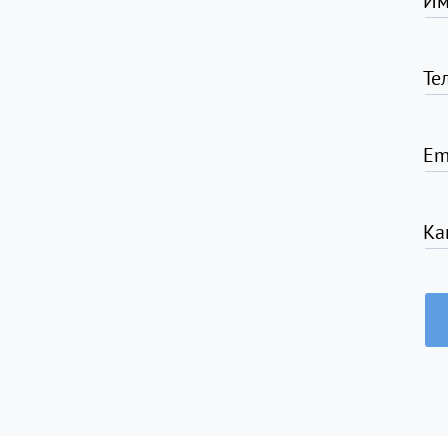
Им
Те
Em
Ка