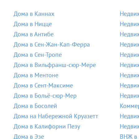
Дома в Каннах
Недвиж
Дома в Ницце
Недвиж
Дома в Антибе
Недвиж
Дома в Сен-Жан-Кап-Ферра
Недвиж
Дома в Сен-Тропе
Недвиж
Дома в Вильфранш-сюр-Мере
Недви
Дома в Ментоне
Недвиж
Дома в Сент-Максиме
Недвиж
Дома в Больё-сюр-Мер
Недвиж
Дома в Босолей
Коммер
Дома на Набережной Круазетт
Недвиж
Дома в Калифорни Пезу
Недвиж
Дома в Эзе
ВНЖ в 