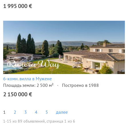
1 995 000 €
6-комн. вилла в Мужене
Площадь земли: 2 500 м²
Построено в 1988
2 150 000 €
1
2
3
4
5
далее
1-15 из 89 объявлений, страница 1 из 6