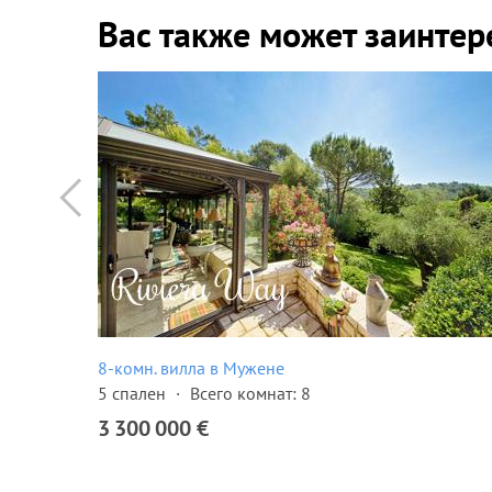
Вас также может заинтер
8-комн. вилла в Мужене
1976
5 спален
Всего комнат: 8
3 300 000 €