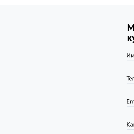
М
к
Им
Те
Em
Ка