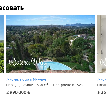
есовать
7-комн. вилла в Мужене
7-ко
Площадь земли: 1 838 м²
Построено в 1989
Площ
2 990 000 €
3 35