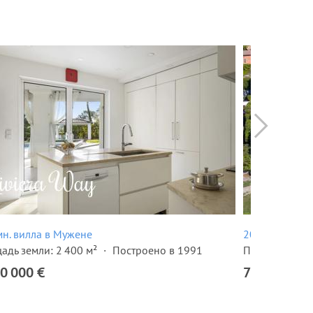
мн. вилла в Мужене
20-комн. вил
адь земли: 2 400 м²
Построено в 1991
Площадь земл
0 000 €
7 500 000 €