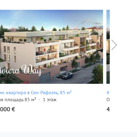
н. квартира в Сен-Рафаэль, 85 м²
4-комн. кварт
я площадь 85 м²
1 этаж
Общая площад
 000 €
459 000 €