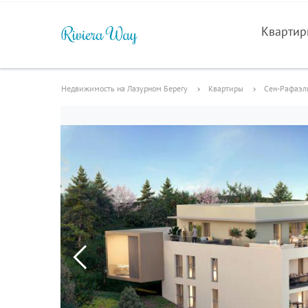
Кварти
Недвижимость на Лазурном Берегу
Квартиры
Сен-Рафаэл