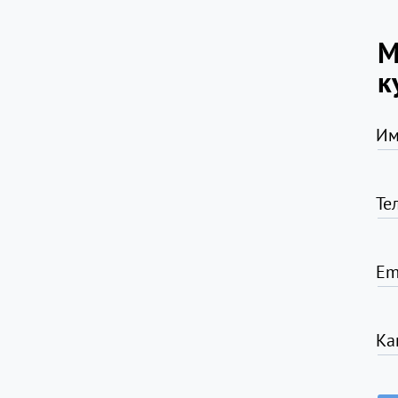
М
к
Им
Те
Em
Ка