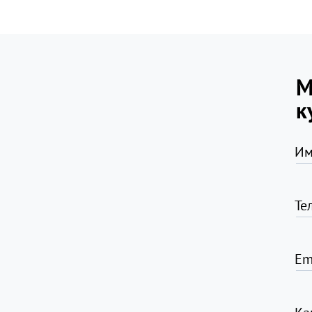
М
к
Им
Те
Em