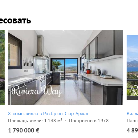
есовать
8-комн. вилла в Рокбрюн-Сюр-Аржан
Вилл
Площадь земли: 1 148 м²
Построено в 1978
Площ
1 790 000 €
4 89