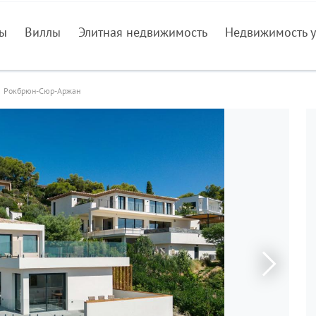
ры
Виллы
Элитная недвижимость
Недвижимость у
Рокбрюн-Сюр-Аржан