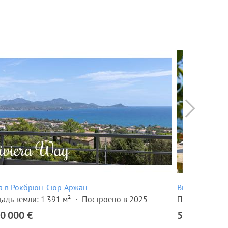
а в Рокбрюн-Сюр-Аржан
Вилла в Рок
адь земли: 1 391 м²
Построено в 2025
Площадь земли
0 000 €
5 950 000 